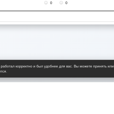
0
0
 работал корректно и был удобнее для вас. Вы можете принять или
тся.
Telegram-канал
О пр
Весь 
прило
Открыт
Проект