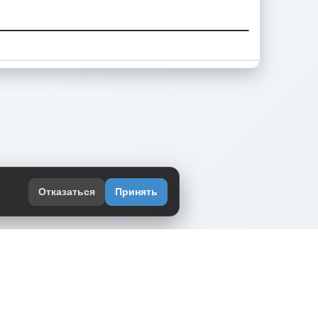
Отказаться
Принять
оекте
юмор интернета в одном месте — в
жении DVPrikol.
ь приложение
 работает на инфраструктуре Timeweb Cloud