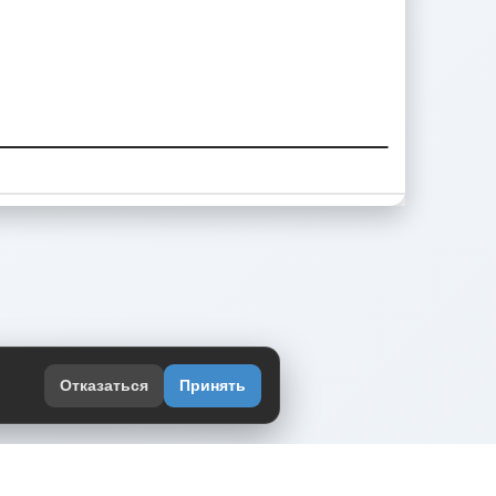
Отказаться
Принять
оекте
юмор интернета в одном месте — в