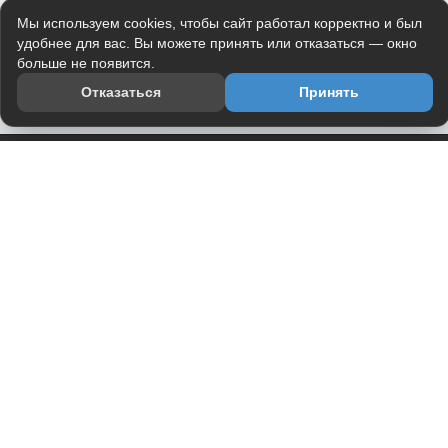
Мы используем cookies, чтобы сайт работал корректно и был
удобнее для вас. Вы можете принять или отказаться — окно
больше не появится.
Отказаться
Принять
Приложение
Telegram-канал
О проекте
Весь юмор интернета в одном месте — в приложении
DVPrikol.
Открыть приложение
Проект работает на инфраструктуре Timeweb Cloud