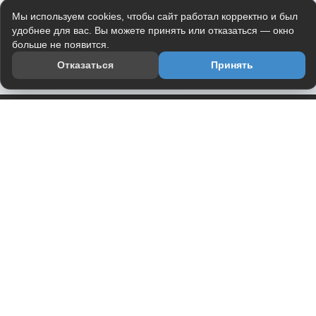
Мы используем cookies, чтобы сайт работал корректно и был
удобнее для вас. Вы можете принять или отказаться — окно
больше не появится.
Отказаться
Принять
Приложение
Telegram-канал
О проекте
Весь юмор интернета в одном месте — в приложении
DVPrikol.
Открыть приложение
Проект работает на инфраструктуре Timeweb Cloud