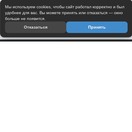
Мы используем cookies, чтобы сайт работал корректно и был
удобнее для вас. Вы можете принять или отказаться — окно
больше не появится.
Отказаться
Принять
Приложение
Telegram-канал
О проекте
Весь юмор интернета в одном месте — в приложении
DVPrikol.
Открыть приложение
Проект работает на инфраструктуре Timeweb Cloud