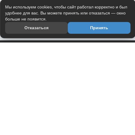
Мы используем cookies, чтобы сайт работал корректно и был
удобнее для вас. Вы можете принять или отказаться — окно
больше не появится.
Отказаться
Принять
Приложение
Telegram-канал
О проекте
Весь юмор интернета в одном месте — в приложении
DVPrikol.
Открыть приложение
Проект работает на инфраструктуре Timeweb Cloud