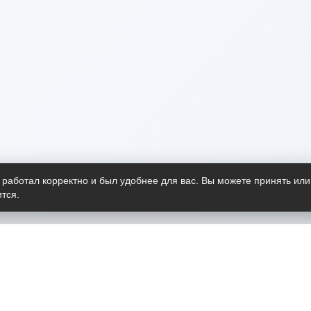
 работал корректно и был удобнее для вас. Вы можете принять или
тся.
Telegram-канал
О пр
Весь 
прило
Открыт
Проект