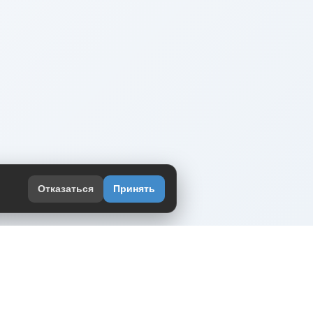
Отказаться
Принять
оекте
юмор интернета в одном месте — в
жении DVPrikol.
ь приложение
 работает на инфраструктуре Timeweb Cloud