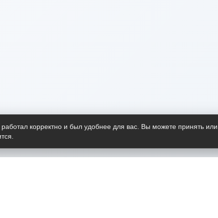
 работал корректно и был удобнее для вас. Вы можете принять или
тся.
Telegram-канал
О пр
Весь 
прило
Открыт
Проект