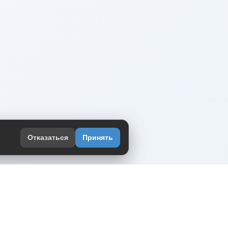
Отказаться
Принять
оекте
юмор интернета в одном месте — в
жении DVPrikol.
ь приложение
 работает на инфраструктуре Timeweb Cloud