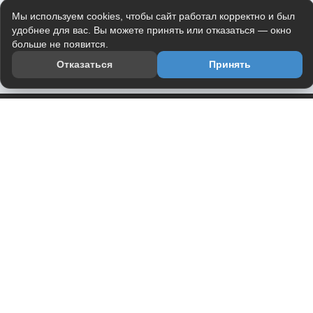
Мы используем cookies, чтобы сайт работал корректно и был
удобнее для вас. Вы можете принять или отказаться — окно
больше не появится.
Отказаться
Принять
Приложение
Telegram-канал
О проекте
Весь юмор интернета в одном месте — в приложении
DVPrikol.
Открыть приложение
Проект работает на инфраструктуре Timeweb Cloud