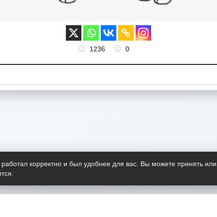
1236
0
 работал корректно и был удобнее для вас. Вы можете принять или
тся.
Telegram-канал
О пр
Весь 