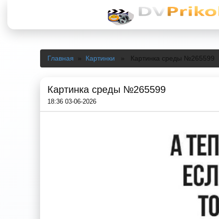
Главная
»
Картинки
» Картинка среды №265599
Картинка среды №265599
18:36 03-06-2026