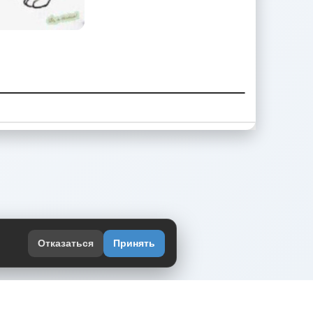
Отказаться
Принять
оекте
юмор интернета в одном месте — в