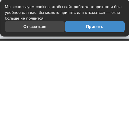
Мы используем cookies, чтобы сайт работал корректно и был
удобнее для вас. Вы можете принять или отказаться — окно
больше не появится.
Отказаться
Принять
Приложение
Telegram-канал
О проекте
Весь юмор интернета в одном месте — в приложении
DVPrikol.
Открыть приложение
Проект работает на инфраструктуре Timeweb Cloud