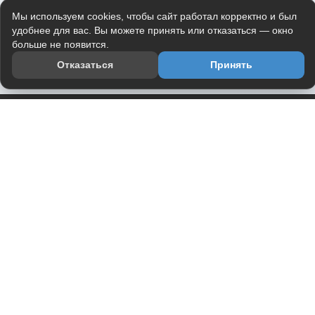
Мы используем cookies, чтобы сайт работал корректно и был
удобнее для вас. Вы можете принять или отказаться — окно
больше не появится.
Отказаться
Принять
Приложение
Telegram-канал
О проекте
Весь юмор интернета в одном месте — в приложении
DVPrikol.
Открыть приложение
Проект работает на инфраструктуре Timeweb Cloud