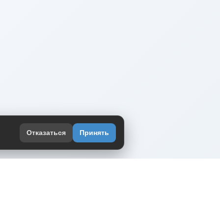
Отказаться
Принять
оекте
юмор интернета в одном месте — в
жении DVPrikol.
ь приложение
 работает на инфраструктуре Timeweb Cloud