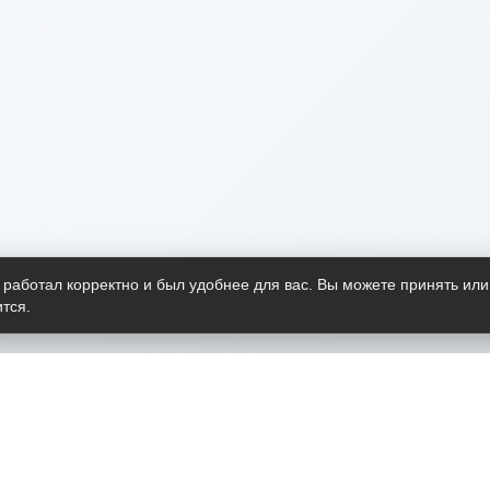
 работал корректно и был удобнее для вас. Вы можете принять или
тся.
Telegram-канал
О пр
Весь 
прило
Открыт
Проект