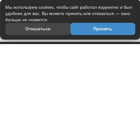
Мы используем cookies, чтобы сайт работал корректно и был
удобнее для вас. Вы можете принять или отказаться — окно
больше не появится.
Отказаться
Принять
Приложение
Telegram-канал
О проекте
Весь юмор интернета в одном месте — в приложении
DVPrikol.
Открыть приложение
Проект работает на инфраструктуре Timeweb Cloud