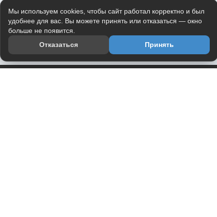
Мы используем cookies, чтобы сайт работал корректно и был
удобнее для вас. Вы можете принять или отказаться — окно
больше не появится.
Отказаться
Принять
Приложение
Telegram-канал
О проекте
Весь юмор интернета в одном месте — в приложении
DVPrikol.
Открыть приложение
Проект работает на инфраструктуре Timeweb Cloud