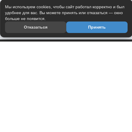
Мы используем cookies, чтобы сайт работал корректно и был
удобнее для вас. Вы можете принять или отказаться — окно
больше не появится.
Отказаться
Принять
Приложение
Telegram-канал
О проекте
Весь юмор интернета в одном месте — в приложении
DVPrikol.
Открыть приложение
Проект работает на инфраструктуре Timeweb Cloud