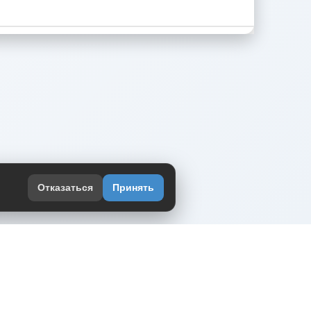
Отказаться
Принять
оекте
юмор интернета в одном месте — в
жении DVPrikol.
ь приложение
 работает на инфраструктуре Timeweb Cloud