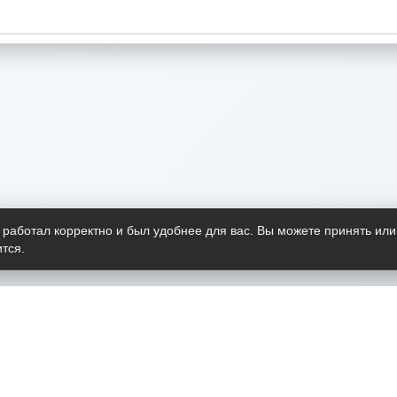
 работал корректно и был удобнее для вас. Вы можете принять или
тся.
Telegram-канал
О пр
Весь 
прило
Открыт
Проект