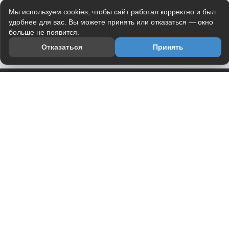
Мы используем cookies, чтобы сайт работал корректно и был
удобнее для вас. Вы можете принять или отказаться — окно
больше не появится.
Отказаться
Принять
Приложение
Telegram-канал
О проекте
Весь юмор интернета в одном месте — в приложении
DVPrikol.
Открыть приложение
Проект работает на инфраструктуре Timeweb Cloud