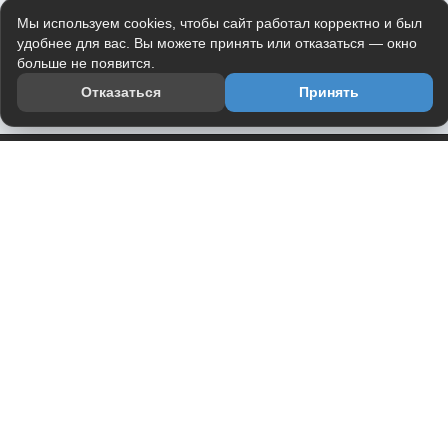
Мы используем cookies, чтобы сайт работал корректно и был
удобнее для вас. Вы можете принять или отказаться — окно
больше не появится.
Отказаться
Принять
Приложение
Telegram-канал
О проекте
Весь юмор интернета в одном месте — в приложении
DVPrikol.
Открыть приложение
Проект работает на инфраструктуре Timeweb Cloud