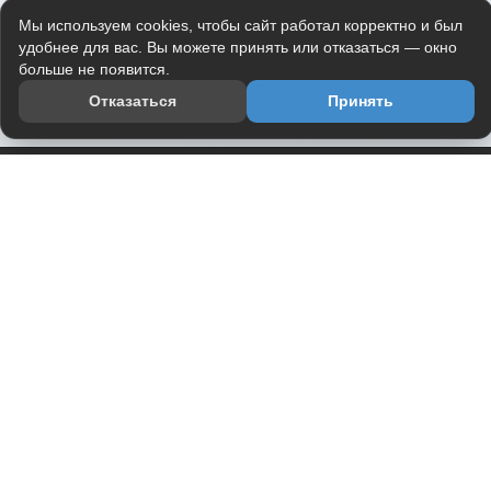
Мы используем cookies, чтобы сайт работал корректно и был
удобнее для вас. Вы можете принять или отказаться — окно
больше не появится.
Отказаться
Принять
Приложение
Telegram-канал
О проекте
Весь юмор интернета в одном месте — в приложении
DVPrikol.
Открыть приложение
Проект работает на инфраструктуре Timeweb Cloud