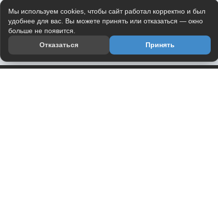
Мы используем cookies, чтобы сайт работал корректно и был
удобнее для вас. Вы можете принять или отказаться — окно
больше не появится.
Отказаться
Принять
Приложение
Telegram-канал
О проекте
Весь юмор интернета в одном месте — в приложении
DVPrikol.
Открыть приложение
Проект работает на инфраструктуре Timeweb Cloud