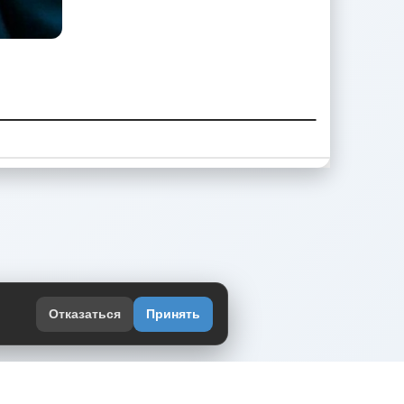
Отказаться
Принять
оекте
юмор интернета в одном месте — в