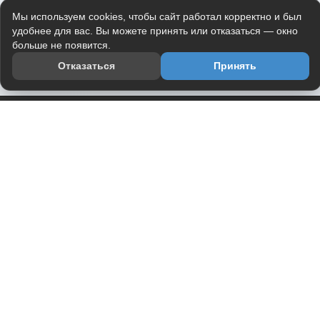
Мы используем cookies, чтобы сайт работал корректно и был
удобнее для вас. Вы можете принять или отказаться — окно
больше не появится.
Отказаться
Принять
Приложение
Telegram-канал
О проекте
Весь юмор интернета в одном месте — в приложении
DVPrikol.
Открыть приложение
Проект работает на инфраструктуре Timeweb Cloud