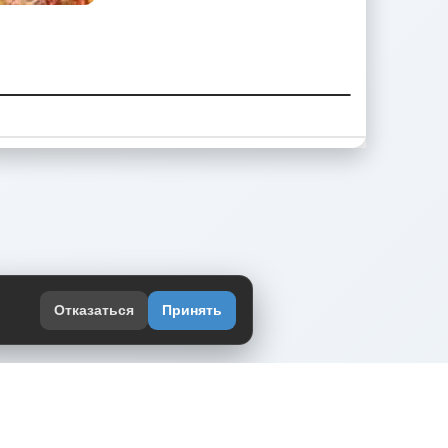
Отказаться
Принять
оекте
юмор интернета в одном месте — в
жении DVPrikol.