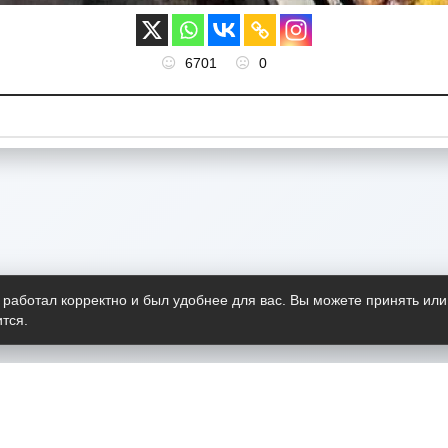
6701
0
 работал корректно и был удобнее для вас. Вы можете принять или
тся.
Telegram-канал
О пр
Весь 
прило