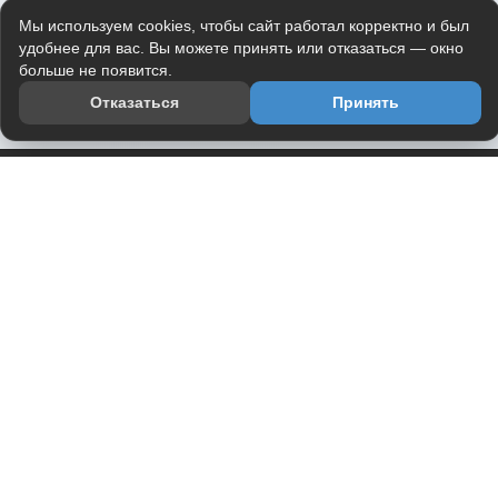
Мы используем cookies, чтобы сайт работал корректно и был
удобнее для вас. Вы можете принять или отказаться — окно
больше не появится.
Отказаться
Принять
Приложение
Telegram-канал
О проекте
Весь юмор интернета в одном месте — в приложении
DVPrikol.
Открыть приложение
Проект работает на инфраструктуре Timeweb Cloud