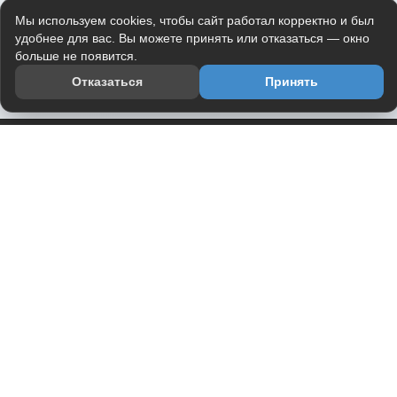
Мы используем cookies, чтобы сайт работал корректно и был
удобнее для вас. Вы можете принять или отказаться — окно
больше не появится.
Отказаться
Принять
Приложение
Telegram-канал
О проекте
Весь юмор интернета в одном месте — в приложении
DVPrikol.
Открыть приложение
Проект работает на инфраструктуре Timeweb Cloud