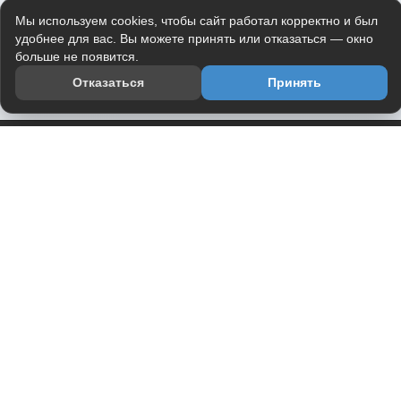
Мы используем cookies, чтобы сайт работал корректно и был
удобнее для вас. Вы можете принять или отказаться — окно
больше не появится.
Отказаться
Принять
Приложение
Telegram-канал
О проекте
Весь юмор интернета в одном месте — в приложении
DVPrikol.
Открыть приложение
Проект работает на инфраструктуре Timeweb Cloud