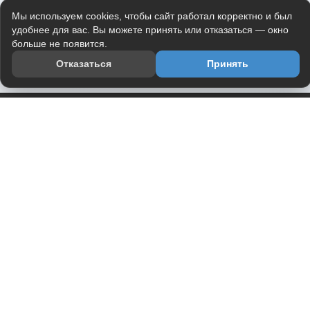
Мы используем cookies, чтобы сайт работал корректно и был
удобнее для вас. Вы можете принять или отказаться — окно
больше не появится.
Отказаться
Принять
Приложение
Telegram-канал
О проекте
Весь юмор интернета в одном месте — в приложении
DVPrikol.
Открыть приложение
Проект работает на инфраструктуре Timeweb Cloud