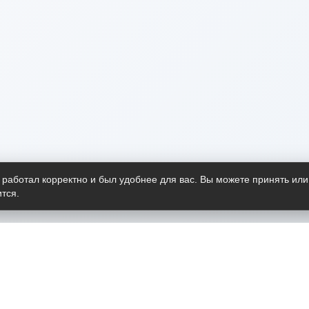
 работал корректно и был удобнее для вас. Вы можете принять или
тся.
Telegram-канал
О пр
Весь 
прило
Открыт
Проект