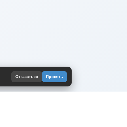
Отказаться
Принять
оекте
юмор интернета в одном месте — в
жении DVPrikol.
ь приложение
 работает на инфраструктуре Timeweb Cloud