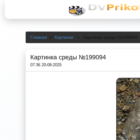
Главная
»
Картинки
» Картинка среды №199094
Картинка среды №199094
07:36 20-08-2025