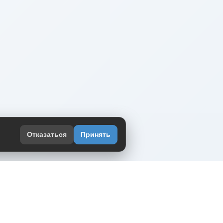
Отказаться
Принять
оекте
юмор интернета в одном месте — в
жении DVPrikol.
ь приложение
 работает на инфраструктуре Timeweb Cloud