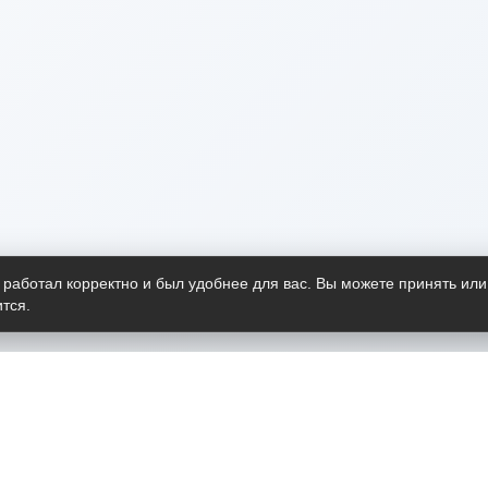
 работал корректно и был удобнее для вас. Вы можете принять или
тся.
Telegram-канал
О пр
Весь 
прило
Открыт
Проект