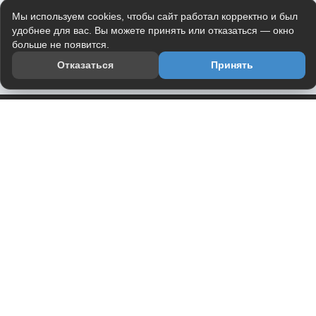
Мы используем cookies, чтобы сайт работал корректно и был
удобнее для вас. Вы можете принять или отказаться — окно
больше не появится.
Отказаться
Принять
Приложение
Telegram-канал
О проекте
Весь юмор интернета в одном месте — в приложении
DVPrikol.
Открыть приложение
Проект работает на инфраструктуре Timeweb Cloud