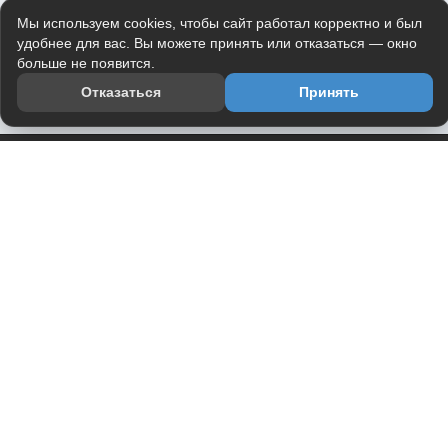
Мы используем cookies, чтобы сайт работал корректно и был
удобнее для вас. Вы можете принять или отказаться — окно
больше не появится.
Отказаться
Принять
Приложение
Telegram-канал
О проекте
Весь юмор интернета в одном месте — в приложении
DVPrikol.
Открыть приложение
Проект работает на инфраструктуре Timeweb Cloud