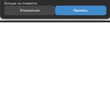
больше не появится.
Отказаться
Принять
Приложение
Telegram-канал
О проекте
Весь юмор интернета в одном месте — в приложении
DVPrikol.
Открыть приложение
Проект работает на инфраструктуре Timeweb Cloud