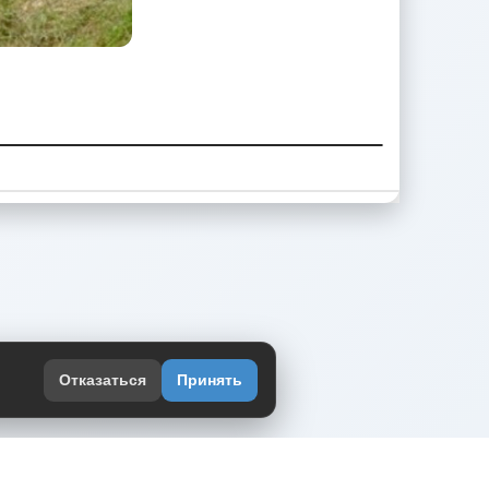
Отказаться
Принять
оекте
юмор интернета в одном месте — в