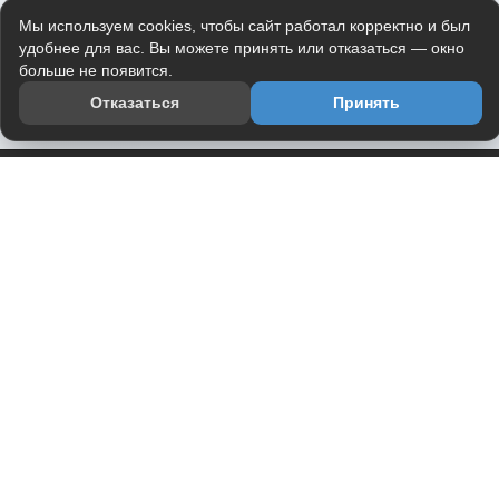
Мы используем cookies, чтобы сайт работал корректно и был
удобнее для вас. Вы можете принять или отказаться — окно
больше не появится.
Отказаться
Принять
Приложение
Telegram-канал
О проекте
Весь юмор интернета в одном месте — в приложении
DVPrikol.
Открыть приложение
Проект работает на инфраструктуре Timeweb Cloud