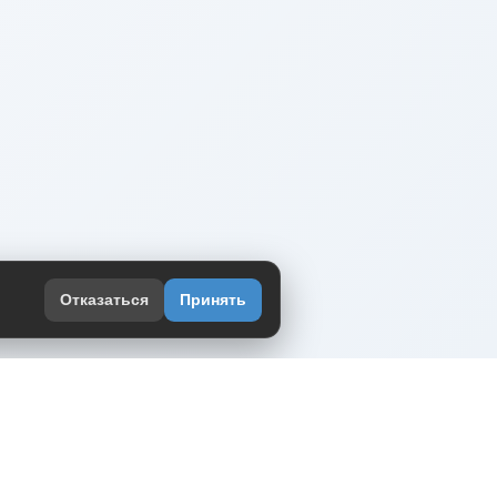
Отказаться
Принять
оекте
юмор интернета в одном месте — в
жении DVPrikol.
ь приложение
 работает на инфраструктуре Timeweb Cloud