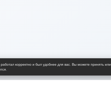
 работал корректно и был удобнее для вас. Вы можете принять или
тся.
Telegram-канал
О пр
Весь 
прило
Открыт
Проект