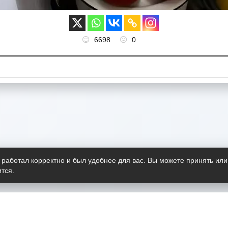
6698
0
 работал корректно и был удобнее для вас. Вы можете принять или
тся.
Telegram-канал
О пр
Весь 
прило