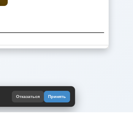
Отказаться
Принять
оекте
юмор интернета в одном месте — в
жении DVPrikol.