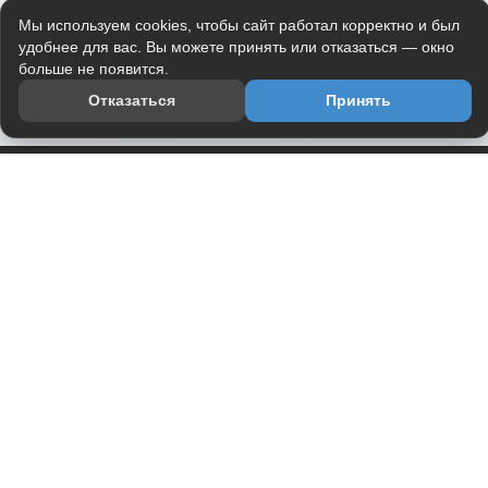
Мы используем cookies, чтобы сайт работал корректно и был
удобнее для вас. Вы можете принять или отказаться — окно
больше не появится.
Отказаться
Принять
Приложение
Telegram-канал
О проекте
Весь юмор интернета в одном месте — в приложении
DVPrikol.
Открыть приложение
Проект работает на инфраструктуре Timeweb Cloud