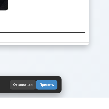
Отказаться
Принять
оекте
юмор интернета в одном месте — в