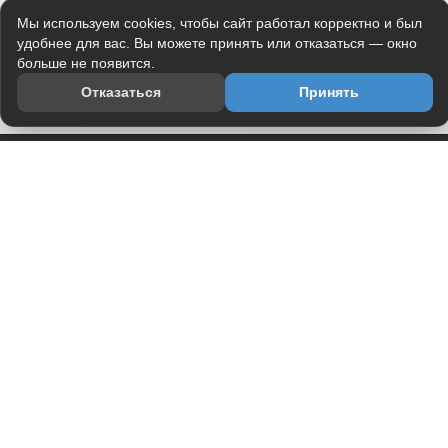
Мы используем cookies, чтобы сайт работал корректно и был
удобнее для вас. Вы можете принять или отказаться — окно
больше не появится.
Отказаться
Принять
Приложение
Telegram-канал
О проекте
Весь юмор интернета в одном месте — в приложении
DVPrikol.
Открыть приложение
Проект работает на инфраструктуре Timeweb Cloud