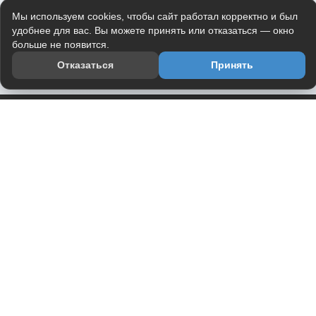
Мы используем cookies, чтобы сайт работал корректно и был
удобнее для вас. Вы можете принять или отказаться — окно
больше не появится.
Отказаться
Принять
Приложение
Telegram-канал
О проекте
Весь юмор интернета в одном месте — в приложении
DVPrikol.
Открыть приложение
Проект работает на инфраструктуре Timeweb Cloud