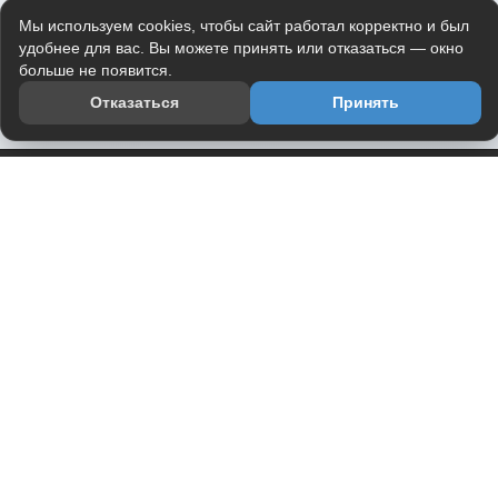
Мы используем cookies, чтобы сайт работал корректно и был
удобнее для вас. Вы можете принять или отказаться — окно
больше не появится.
Отказаться
Принять
Приложение
Telegram-канал
О проекте
Весь юмор интернета в одном месте — в приложении
DVPrikol.
Открыть приложение
Проект работает на инфраструктуре Timeweb Cloud