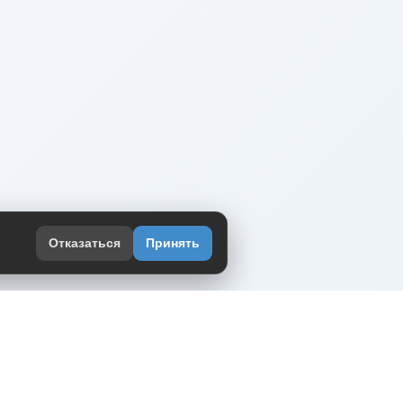
Отказаться
Принять
оекте
юмор интернета в одном месте — в
жении DVPrikol.
ь приложение
 работает на инфраструктуре Timeweb Cloud