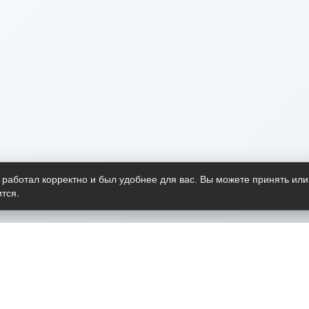
 работал корректно и был удобнее для вас. Вы можете принять или
тся.
Telegram-канал
О пр
Весь 
прило
Открыт
Проект