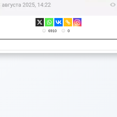
6910
0