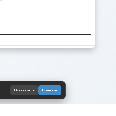
Отказаться
Принять
оекте
юмор интернета в одном месте — в