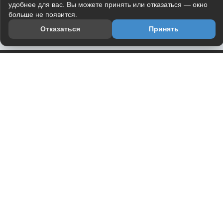
удобнее для вас. Вы можете принять или отказаться — окно
больше не появится.
Отказаться
Принять
Приложение
Telegram-канал
О проекте
Весь юмор интернета в одном месте — в приложении
DVPrikol.
Открыть приложение
Проект работает на инфраструктуре Timeweb Cloud