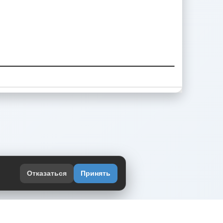
Отказаться
Принять
оекте
юмор интернета в одном месте — в