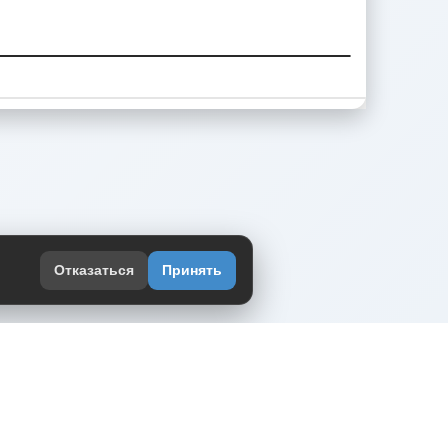
Отказаться
Принять
оекте
юмор интернета в одном месте — в
жении DVPrikol.
ь приложение
 работает на инфраструктуре Timeweb Cloud