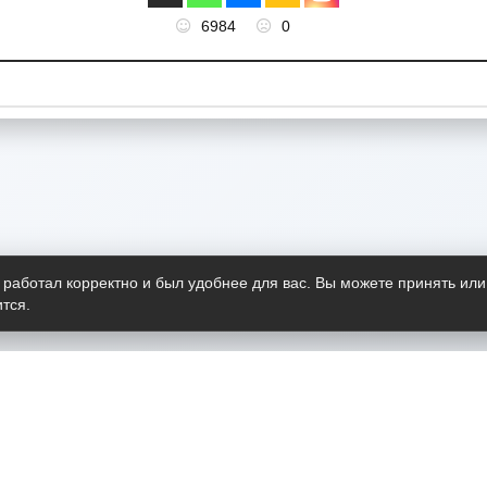
6984
0
 работал корректно и был удобнее для вас. Вы можете принять или
тся.
Telegram-канал
О пр
Весь 
прило
Открыт
Проект