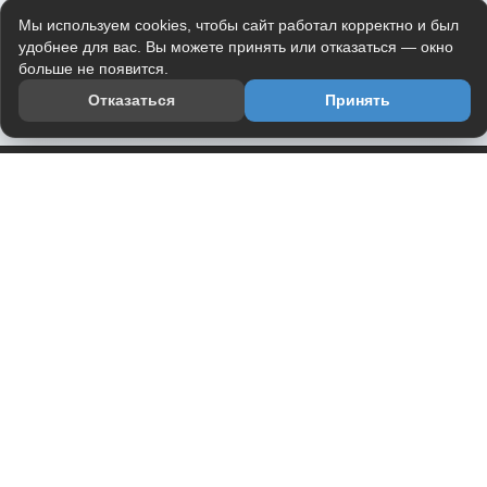
Мы используем cookies, чтобы сайт работал корректно и был
удобнее для вас. Вы можете принять или отказаться — окно
больше не появится.
Отказаться
Принять
Приложение
Telegram-канал
О проекте
Весь юмор интернета в одном месте — в приложении
DVPrikol.
Открыть приложение
Проект работает на инфраструктуре Timeweb Cloud