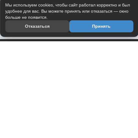
Мы используем cookies, чтобы сайт работал корректно и был
удобнее для вас. Вы можете принять или отказаться — окно
больше не появится.
Отказаться
Принять
Приложение
Telegram-канал
О проекте
Весь юмор интернета в одном месте — в приложении
DVPrikol.
Открыть приложение
Проект работает на инфраструктуре Timeweb Cloud