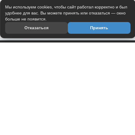
Мы используем cookies, чтобы сайт работал корректно и был
удобнее для вас. Вы можете принять или отказаться — окно
больше не появится.
Отказаться
Принять
Приложение
Telegram-канал
О проекте
Весь юмор интернета в одном месте — в приложении
DVPrikol.
Открыть приложение
Проект работает на инфраструктуре Timeweb Cloud